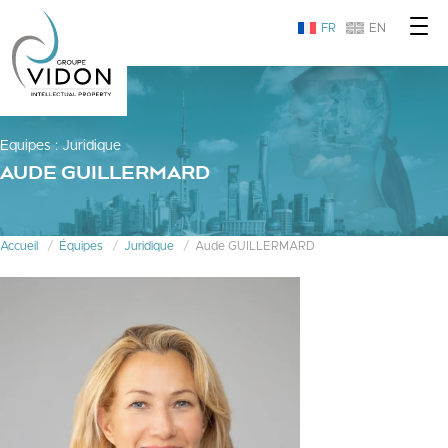
FR
EN
Equipes
:
Juridique
AUDE GUILLERMARD
Accueil
Équipes
Juridique
Aude GUILLERMARD