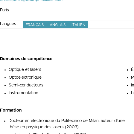
Paris
Langues :
FRANÇAIS
ANGLAIS
ITALIEN
Domaines de compétence
Optique et lasers
É
Optoélectronique
Semi-conducteurs
I
Instrumentation
L
Formation
Docteur en électronique du Politecnico de Milan, auteur d’une
thèse en physique des lasers (2003)