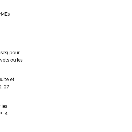
 PMEs
ises) pour
evets ou les
uite et
2, 27
 les
PI 4