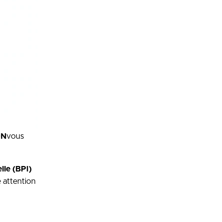
ON
vous
lle (BPI)
e attention