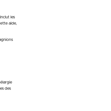
nclut les
ette aide,
agnions
élargie
ces des