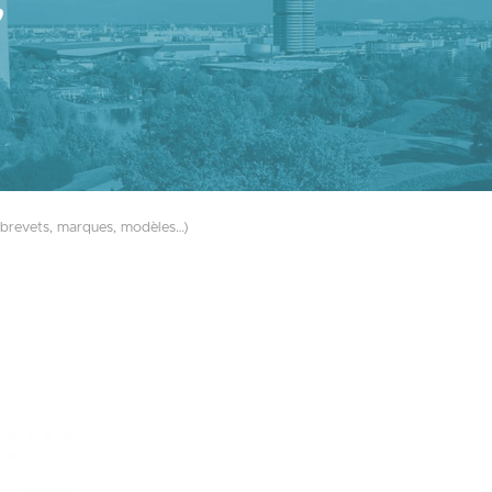
,
 (brevets, marques, modèles…)