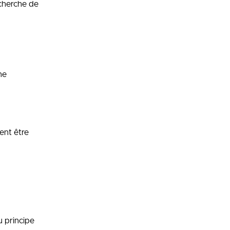
echerche de
ne
ent être
u principe