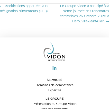
P
← Modifications apportées à la
Le Groupe Vidon a participé à la
O
désignation d’inventeurs (OEB)
9ème journée des rencontres
S
territoriales 26 Octobre 2020 à
T
Hérouville-Saint-Clair. →
S
N
A
V
I
G
A
T
I
O
N
SERVICES
Domaines de compétence
Expertise
LE GROUPE
Présentation du Groupe Vidon