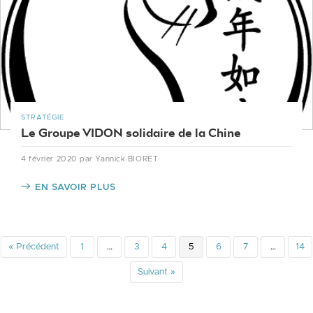
STRATÉGIE
Le Groupe VIDON solidaire de la Chine
4 février 2020
par Yannick BIORET
EN SAVOIR PLUS
« Précédent
1
…
3
4
5
6
7
…
14
Suivant »