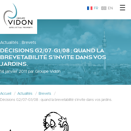
FR
EN
Actualités
:
Brevets
DÉCISIONS G2/07-G1/08 : QUAND LA
BREVETABILITÉ S’INVITE DANS VOS
JARDINS.
14 janvier 2011 par Groupe Vidon
Accueil
Actualités
Brevets
Décisions G2/07-G1/08 : quand la brevetabilité s’invite dans vos jardins.