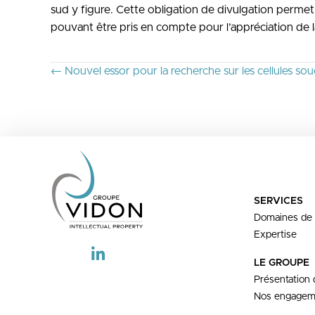
sud y figure. Cette obligation de divulgation permet a
pouvant être pris en compte pour l’appréciation de la
P
← Nouvel essor pour la recherche sur les cellules sou
O
S
T
S
N
SERVICES
A
Domaines de
V
Expertise
I
LE GROUPE
G
Présentation
Nos engagem
A