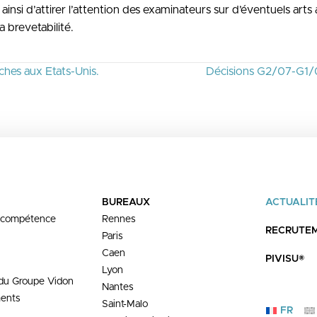
insi d’attirer l’attention des examinateurs sur d’éventuels arts 
 brevetabilité.
ches aux Etats-Unis.
Décisions G2/07-G1/08 
BUREAUX
ACTUALIT
 compétence
Rennes
RECRUTE
Paris
Caen
PIVISU®
Lyon
 du Groupe Vidon
Nantes
ents
Saint-Malo
FR