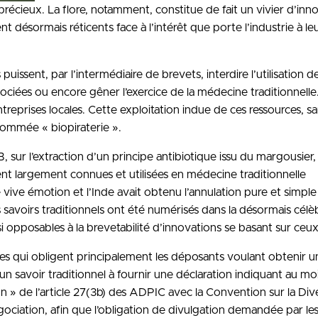
précieux. La flore, notamment, constitue de fait un vivier d’inn
désormais réticents face à l’intérêt que porte l’industrie à le
puissent, par l’intermédiaire de brevets, interdire l’utilisation d
sociées ou encore gêner l’exercice de la médecine traditionnelle.
treprises locales. Cette exploitation indue de ces ressources, s
énommée « biopiraterie ».
sur l’extraction d’un principe antibiotique issu du margousier,
nt largement connues et utilisées en médecine traditionnelle
 vive émotion et l’Inde avait obtenu l’annulation pure et simple
s savoirs traditionnels ont été numérisés dans la désormais célè
si opposables à la brevetabilité d’innovations se basant sur ceux
s qui obligent principalement les déposants voulant obtenir u
’un savoir traditionnel à fournir une déclaration indiquant au mo
n » de l’article 27(3b) des ADPIC avec la Convention sur la Div
ociation, afin que l’obligation de divulgation demandée par le