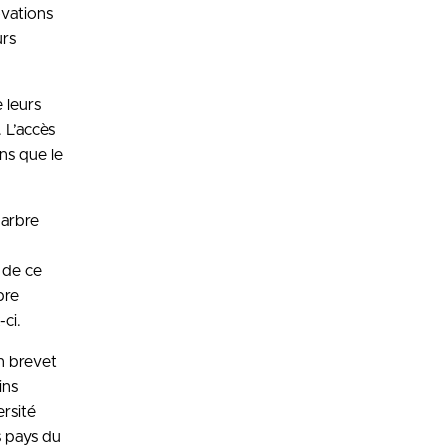
ovations
urs
e leurs
 L’accès
ans que le
 arbre
 de ce
bre
-ci.
n brevet
ins
ersité
s pays du