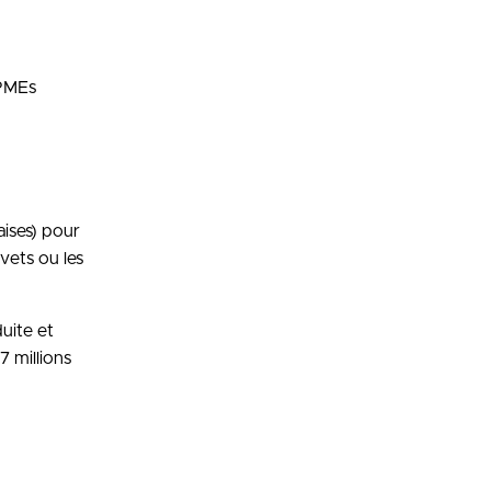
 PMEs
aises) pour
evets ou les
uite et
7 millions