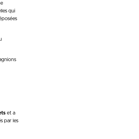
te
lles qui
déposées
u
agnions
ets
et a
 par les