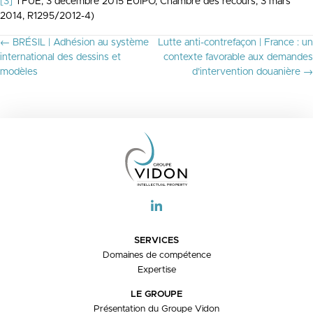
[3]
TFUE, 3 décembre 2015 EUIPO, Chambre des recours, 3 mars
2014, R1295/2012-4)
P
← BRÉSIL | Adhésion au système
Lutte anti-contrefaçon | France : un
O
international des dessins et
contexte favorable aux demandes
S
modèles
d’intervention douanière →
T
S
N
A
V
I
G
A
T
I
O
N
SERVICES
Domaines de compétence
Expertise
LE GROUPE
Présentation du Groupe Vidon