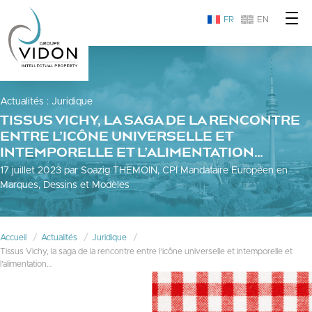
FR
EN
Actualités
:
Juridique
TISSUS VICHY, LA SAGA DE LA RENCONTRE
ENTRE L’ICÔNE UNIVERSELLE ET
INTEMPORELLE ET L’ALIMENTATION…
17 juillet 2023 par Soazig THEMOIN, CPI Mandataire Européen en
Marques, Dessins et Modèles
Accueil
Actualités
Juridique
Tissus Vichy, la saga de la rencontre entre l’icône universelle et intemporelle et
l’alimentation…