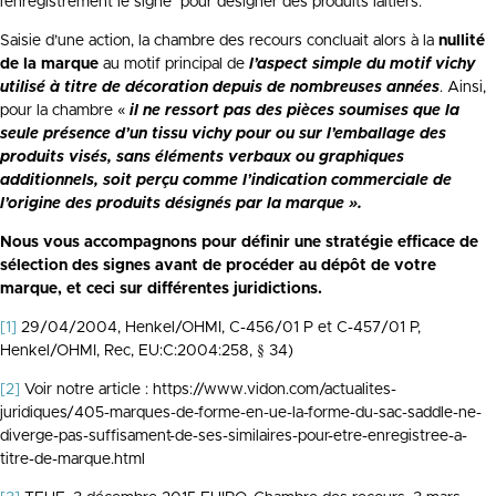
l’enregistrement le signe pour désigner des produits laitiers.
Saisie d’une action, la chambre des recours concluait alors à la
nullité
de la marque
au motif principal de
l’aspect simple du motif vichy
utilisé à titre de décoration depuis de nombreuses années
. Ainsi,
pour la chambre «
il ne ressort pas des pièces soumises que la
seule présence d’un tissu vichy pour ou sur l’emballage des
produits visés, sans éléments verbaux ou graphiques
additionnels, soit perçu comme l’indication commerciale de
l’origine des produits désignés par la marque ».
Nous vous accompagnons pour définir une stratégie efficace de
sélection des signes avant de procéder au dépôt de votre
marque, et ceci sur différentes juridictions.
[1]
29/04/2004, Henkel/OHMI, C-456/01 P et C-457/01 P,
Henkel/OHMI, Rec, EU:C:2004:258, § 34)
[2]
Voir notre article : https://www.vidon.com/actualites-
juridiques/405-marques-de-forme-en-ue-la-forme-du-sac-saddle-ne-
diverge-pas-suffisament-de-ses-similaires-pour-etre-enregistree-a-
titre-de-marque.html