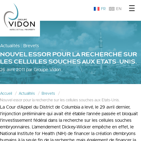
FR
EN
Actualités
:
Brevets
NOUVEL ESSOR POUR LA RECHERCHE SUR
LES CELLULES SOUCHES AUX ETATS-UNIS.
26 avril 2011 par Groupe Vidon
Accueil
Actualités
Brevets
Nouvel essor pour la recherche sur les cellules souches aux Etats-Unis.
La Cour d’Appel du District de Columbia a levé, le 29 avril dernier,
l’injonction préliminaire qui avait été établie l’année passée et bloquait
l’investissement fédéral dans la recherche sur les cellules souches
embryonnaires. L’amendement Dickey-Wicker empêche en effet, le
National Institute for Health (NIH) de financer la création d’embryons
humains à la seule fin de la recherche, mais également de financer la