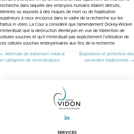
recherche dans laquelle des embryons humains étaient détruits,
éliminés ou exposés à des risques de mort ou de fragilisation
supérieurs à ceux encourus dans le cadre de la recherche sur les
fœtus in utero. La Cour a considéré que l’amendement Dickey-Wicker
n’interdisait que la destruction d’embryon en vue de l’obtention de
cellules souches et qu’il n’interdisait pas explicitement l’utilisation de
ces cellules souches embryonnaires aux fins de la recherche.
P
← Méthode de traitement médical
Biopiraterie et protection des
O
et catégories de revendications
savoir-faire traditionnels →
S
T
S
N
A
V
I
G
A
T
I
O
SERVICES
N