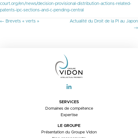
court.org/en/news/decision-provisional-distribution-actions-related-
patents-ipc-sections-and-c-pending-central
P
← Brevets « verts »
Actualité du Droit de la PI au Japon
O
→
S
T
S
N
A
V
I
G
A
T
I
O
SERVICES
N
Domaines de compétence
Expertise
LE GROUPE
Présentation du Groupe Vidon