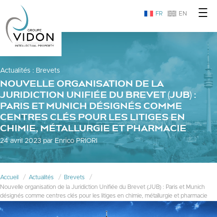
FR
EN
Actualités
:
Brevets
NOUVELLE ORGANISATION DE LA
JURIDICTION UNIFIÉE DU BREVET (JUB) :
PARIS ET MUNICH DÉSIGNÉS COMME
CENTRES CLÉS POUR LES LITIGES EN
CHIMIE, MÉTALLURGIE ET PHARMACIE
24 avril 2023 par Enrico PRIORI
Accueil
Actualités
Brevets
Nouvelle organisation de la Juridiction Unifiée du Brevet (JUB) : Paris et Munich
désignés comme centres clés pour les litiges en chimie, métallurgie et pharmacie